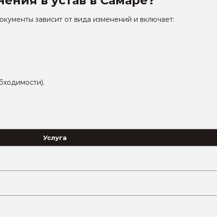
нения в устав в Самаре?
кументы зависит от вида изменений и включает:
бходимости).
Услуга