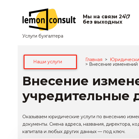
Мы на связи 24\7
без выходных
Услуги бухгалтера
Главная
>
Юридически
Наши услуги
>
Внесение изменений 
Внесение измен
учредительные 
Оказываем
юридические услуги по внесению измен
документы. Смена адреса, названия, директора, к
капитала и любых других данных — под ключ.