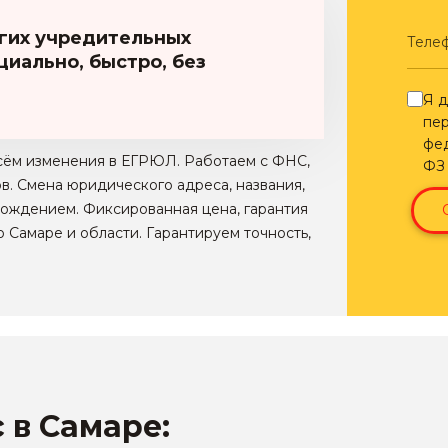
угих учредительных
Теле
иально, быстро, без
Я д
пер
фед
сём изменения в ЕГРЮЛ. Работаем с ФНС,
Ф
в. Смена юридического адреса, названия,
ождением. Фиксированная цена, гарантия
 Самаре и области. Гарантируем точность,
 в Самаре: