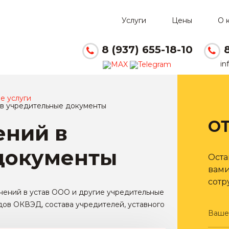
Услуги
Цены
О 
8 (937) 655-18-10
in
е услуги
в учредительные документы
О
ений в
документы
Оста
вами
сотр
ений в устав
ООО и другие учредительные
одов ОКВЭД, состава учредителей, уставного
Ваше