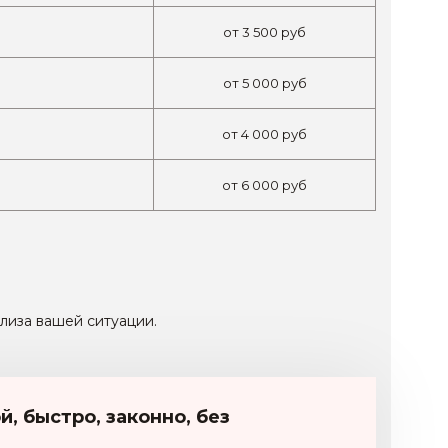
от
3 500
руб
от
5 000
руб
от
4 000
руб
от
6 000
руб
ализа вашей ситуации.
, быстро, законно, без